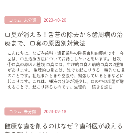
コラム
,
未分類
2023-10-20
口臭が消える！舌苔の除去から歯周病の治
療まで、口臭の原因別対策法
こんにちは、なごみ歯科・矯正歯科の院長東和田慶直です。今
回は、口臭治療方法についてお話ししたいと思います。 目次
①口臭の原因と種類 口臭には、生理的口臭と病的口臭の2種類
があります。 生理的口臭とは、誰でも起こりうる一時的な口臭
のことです。朝起きたときや空腹時、緊張しているときなどに
起こります。これは、唾液の分泌が減少し、口の中の細菌が増
えることで、起こり得るものです。生理的…
続きを読む
コラム
,
未分類
2023-09-18
健康な歯を削るのはなぜ？歯科医が教える