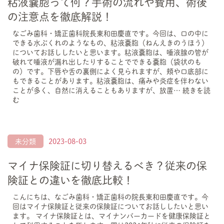
粘液嚢胞って何？手術の流れや費用、術後
の注意点を徹底解説！
なごみ歯科・矯正歯科院長東和田慶直です。今回は、口の中に
できる水ぶくれのようなもの、粘液嚢胞（ねんえきのうほう）
についてお話ししたいと思います。粘液嚢胞は、唾液腺の管が
破れて唾液が漏れ出したりすることでできる嚢胞（袋状のも
の）です。下唇や舌の裏側によく見られますが、頬や口底部に
もできることがあります。粘液嚢胞は、痛みや炎症を伴わない
ことが多く、自然に消えることもありますが、放置…
続きを読
む
未分類
2023-08-03
マイナ保険証に切り替えるべき？従来の保
険証との違いを徹底比較！
こんにちは、なごみ歯科・矯正歯科の院長東和田慶直です。今
回はマイナ保険証と従来の保険証についてお話ししたいと思い
ます。 マイナ保険証とは、マイナンバーカードを健康保険証と