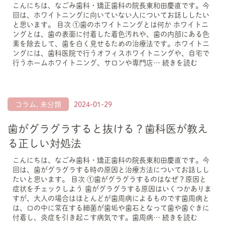
こんにちは、なごみ歯科・矯正歯科の院長東和田慶直です。今
回は、ホワイトニングに向いていない人についてお話ししたい
と思います。 目次 ①歯のホワイトニングとは何か ホワイトニ
ングとは、歯の表面に付着した着色汚れや、歯の内部にある色
素を除去して、歯を白く見せるための治療法です。ホワイトニ
ングには、歯科医院で行うオフィスホワイトニングや、自宅で
行うホームホワイトニング、サロンや専門店…
続きを読む
コラム
,
未分類
2024-01-29
歯がグラグラすると抜ける？歯科医が教え
る正しい対処法
こんにちは、なごみ歯科・矯正歯科の院長東和田慶直です。今
回は、歯がグラグラする時の原因と治療方法についてお話しし
たいと思います。 目次 ①歯がグラグラするのはなぜ？原因と
症状をチェックしよう 歯がグラグラする原因はいくつかありま
すが、大人の場合はほとんどが歯周病によるものです歯周病と
は、口の中に常在する細菌が歯垢や歯石となって歯や歯ぐきに
付着し、炎症を引き起こす病気です。歯周病…
続きを読む