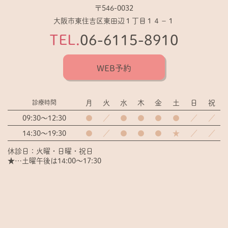
〒546-0032
大阪市東住吉区東田辺１丁目１４−１
TEL.
06-6115-8910
WEB予約
月
火
水
木
金
土
日
祝
診療時間
09:30～12:30
●
／
●
●
●
●
／
／
14:30～19:30
●
／
●
●
●
★
／
／
休診日：火曜・日曜・祝日
★…土曜午後は14:00～17:30