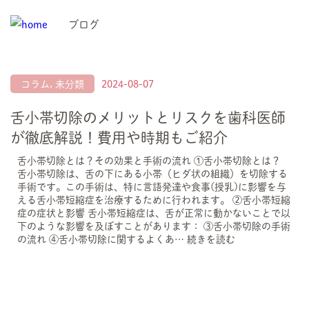
ブログ
コラム
,
未分類
2024-08-07
舌小帯切除のメリットとリスクを歯科医師
が徹底解説！費用や時期もご紹介
舌小帯切除とは？その効果と手術の流れ ①舌小帯切除とは？
舌小帯切除は、舌の下にある小帯（ヒダ状の組織）を切除する
手術です。この手術は、特に言語発達や食事(授乳)に影響を与
える舌小帯短縮症を治療するために行われます。 ②舌小帯短縮
症の症状と影響 舌小帯短縮症は、舌が正常に動かないことで以
下のような影響を及ぼすことがあります： ③舌小帯切除の手術
の流れ ④舌小帯切除に関するよくあ…
続きを読む