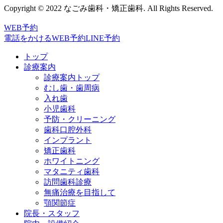
Copyright © 2022 なごみ歯科・矯正歯科. All Rights Reserved.
WEB予約
電話をかける
WEB予約
LINE予約
トップ
診療案内
診療案内トップ
むし歯・歯周病
入れ歯
小児歯科
予防・クリーニング
歯科口腔外科
インプラント
矯正歯科
ホワイトニング
マタニティ歯科
訪問歯科診療
無痛治療を目指して
顎関節症
院長・スタッフ