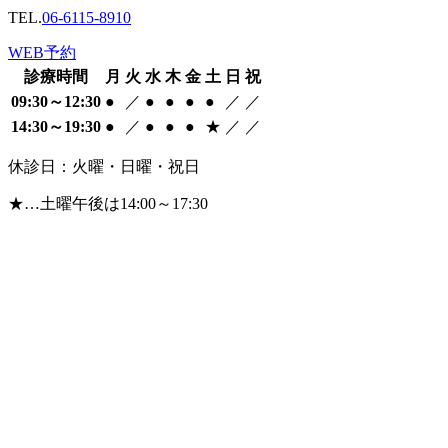
TEL.
06-6115-8910
WEB予約
診療時間
月
火
水
木
金
土
日
祝
09:30～12:30
●
／
●
●
●
●
／
／
14:30～19:30
●
／
●
●
●
★
／
／
休診日：火曜・日曜・祝日
★…土曜午後は14:00～17:30