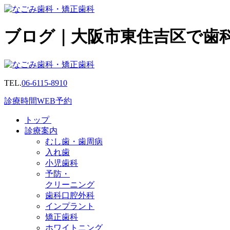
ブログ｜大阪市東住吉区で歯
TEL.
06-6115-8910
診療時間
WEB予約
トップ
診療案内
むし歯・歯周病
入れ歯
小児歯科
予防・
クリーニング
歯科口腔外科
インプラント
矯正歯科
ホワイトニング