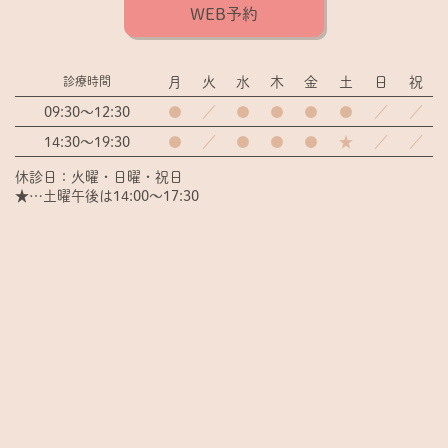
WEB予約
月
火
水
木
金
土
日
祝
診療時間
09:30～12:30
●
／
●
●
●
●
／
／
14:30～19:30
●
／
●
●
●
★
／
／
休診日：火曜・日曜・祝日
★…土曜午後は14:00～17:30