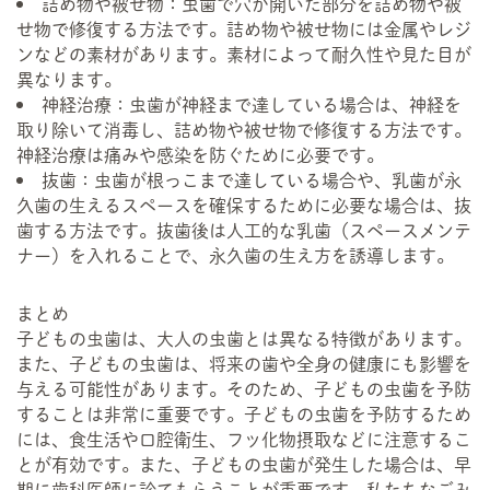
詰め物や被せ物：虫歯で穴が開いた部分を詰め物や被
せ物で修復する方法です。詰め物や被せ物には金属やレジ
ンなどの素材があります。素材によって耐久性や見た目が
異なります。
神経治療：虫歯が神経まで達している場合は、神経を
取り除いて消毒し、詰め物や被せ物で修復する方法です。
神経治療は痛みや感染を防ぐために必要です。
抜歯：虫歯が根っこまで達している場合や、乳歯が永
久歯の生えるスペースを確保するために必要な場合は、抜
歯する方法です。抜歯後は人工的な乳歯（スペースメンテ
ナー）を入れることで、永久歯の生え方を誘導します。
まとめ
子どもの虫歯は、大人の虫歯とは異なる特徴があります。
また、子どもの虫歯は、将来の歯や全身の健康にも影響を
与える可能性があります。そのため、子どもの虫歯を予防
することは非常に重要です。子どもの虫歯を予防するため
には、食生活や口腔衛生、フッ化物摂取などに注意するこ
とが有効です。また、子どもの虫歯が発生した場合は、早
期に歯科医師に診てもらうことが重要です。私たちなごみ