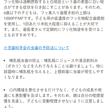
フッ化物は過剰摂取すると白斑症という歯の表面に白い斑
点ができる症状を引き起こすことがあります。そのため、
6歳以下の子どもは、フッ素入り歯磨き粉の上限は
1000PPMFです。子ども用の低濃度のフッ化物配合歯磨剤
を使用し、1回あたり米粒大程度に抑えることが大切で
す。また、歯医者さんで定期的にフッ化物塗布を受けるこ
ともおすすめです。
小児歯科学会の虫歯の予防法について
哺乳瓶虫歯の防止：哺乳瓶にジュースや清涼飲料水
（ポカリ）などを入れて与えることは避けましょう。特に
就寝時に哺乳瓶を与えると、上顎前歯に虫歯が発生しやす
くなります。
口内環境を悪化させるだけでなく、子どもの成長や発
達にも悪影響を及ぼします。そのため、親は自分の喫煙習
慣を見直し、子どもに受動喫煙させないように注意しまし
ょう。