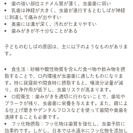
歯の強い部位エナメル質が薄く、虫歯菌に弱い
乳歯は神経が大きく、虫歯が進行するとむしばが神経
に到達して痛みが出やすい
奥歯には溝が深く、汚れがたまりやすい
歯みがきが不十分なことがある
子どものむしばの原因は、主に以下のようなものがありま
す。
食生活：砂糖や酸性物質を含んだ食べ物や飲み物を摂
取することで、口内環境が虫歯菌に適したものになりま
す。特に就寝前や間食時に摂取すると、唾液分泌量が減
り、自浄作用が低下し、虫歯リスクが高まります。
口腔衛生：歯みがきを適切に行わないことで、歯垢や
プラークが残り、虫歯菌に栄養を与えます。また、親によ
る仕上げ磨きやデンタルフロスなどを使って歯間や奥歯を
清掃することも必要です。
フッ化物摂取：フッ化物は歯質を強化し、虫歯予防に
効果的です。しかし、日本では水道水にフッ化物を添加し