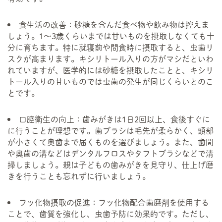
食生活の改善：砂糖を含んだ食べ物や飲み物は控えま
しょう。1～3歳くらいまでは甘いものを摂取しなくても十
分に育ちます。特に就寝前や間食時に摂取すると、虫歯リ
スクが高まります。キシリトール入りの方がマシだといわ
れていますが、医学的には砂糖を摂取したことと、キシリ
トール入りの甘いものでは虫歯の発生が同じくらいとのこ
とです。
口腔衛生の向上：歯みがきは1日2回以上、食後すぐに
に行うことが理想です。歯ブラシは毛先が柔らかく、頭部
が小さくて奥歯まで届くものを選びましょう。また、歯間
や奥歯の溝などはデンタルフロスやタフトブラシなどで清
掃しましょう。親は子どもの歯みがきを見守り、仕上げ磨
きを行うことも忘れずに行いましょう。
フッ化物摂取の促進：フッ化物配合歯磨剤を使用する
ことで、歯質を強化し、虫歯予防に効果的です。ただし、