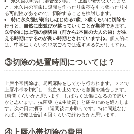
永久歯の時期（混合歯列期）：上唇小帯が太いままだ
と、永久歯の前歯に隙間を作ったり歯茎を引っ張ったりす
る可能性があるので、切除することを検討します。
特に永久歯が萌出しはじめる7歳、8歳くらいに切除を
行うと、自然に歯並びが整っていくことが期待できます。
医学的には上顎の側切歯（前から2本目の大人の歯）が生
える時期にするのが良い時期とされていますね。
個人的に
は、中学生くらいの12歳ごろでは遅すぎる気がしますね。
③切除の処置時間については？
上唇小帯切除は、局所麻酔をしてから行われます。メスで
上唇小帯を切断し、出血を止めてから創面を縫合します。
1時間くらいかと思います。しばらくは傷になるので痛い
かと思います。抗菌薬（抗生物質）と痛み止めを処方しま
す。次の日に消毒、1週間後に糸取りです。特に問題なけ
れば、治療は合計４回くらいで終わるかと思います。
④上唇小帯切除の費用